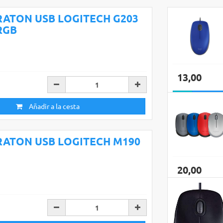
RATON USB LOGITECH G203
RGB
13,00
Añadir a la cesta
RATON USB LOGITECH M190
20,00