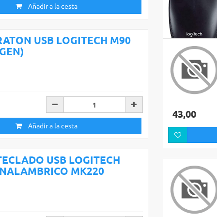
Añadir a la cesta
RATON USB LOGITECH M90
(GEN)
12,00
43,00
Añadir a la cesta
TECLADO USB LOGITECH
INALAMBRICO MK220