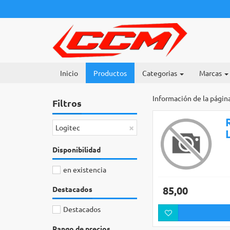
Inicio
Productos
Categorias
Marcas
Información de la págin
Filtros
×
Logitec
Disponibilidad
en existencia
85,00
Destacados
Destacados
Rango de precios