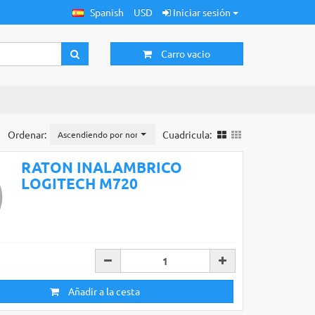
Spanish
USD
Iniciar sesión
Carro vacio
Ordenar:
Cuadricula:
Ascendiendo por nombre
RATON INALAMBRICO
LOGITECH M720
Añadir a la cesta