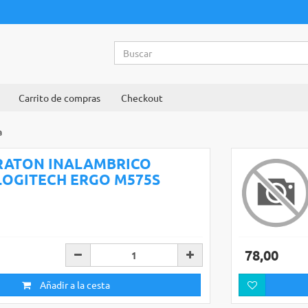
Carrito de compras
Checkout
a
RATON INALAMBRICO
LOGITECH ERGO M575S
78,00
Añadir a la cesta