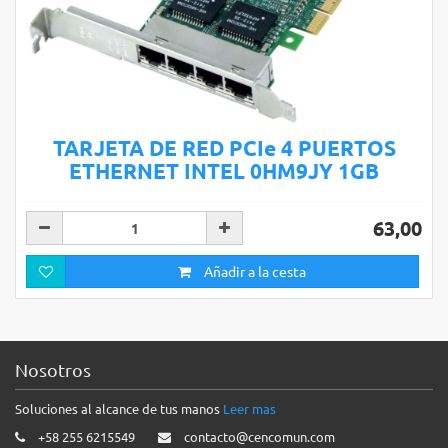
TARJETA DE RED PCIe 4 PUERTOS
ETHERNET INTEL 0HM9JY 1GB
63,00
Añadir a la cesta
Nosotros
Soluciones al alcance de tus manos
Leer mas
+58 255 6215549
contacto@cencomun.com